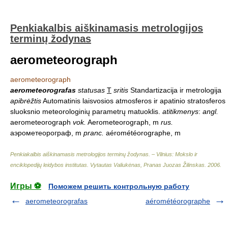
Penkiakalbis aiškinamasis metrologijos
terminų žodynas
aerometeorograph
aerometeorograph
aerometeorografas
statusas
T
sritis
Standartizacija ir metrologija
apibrėžtis
Automatinis laisvosios atmosferos ir apatinio stratosferos
sluoksnio meteorologinių parametrų matuoklis.
atitikmenys
:
angl.
aerometeorograph
vok.
Aerometeorograph, m
rus.
аэрометеорограф, m
pranc.
aérométéorographe, m
Penkiakalbis aiškinamasis metrologijos terminų žodynas. – Vilnius: Mokslo ir
enciklopedijų leidybos institutas
.
Vytautas Valiukėnas, Pranas Juozas Žilinskas
.
2006
.
Игры ⚽
Поможем решить контрольную работу
aerometeorografas
aérométéorographe