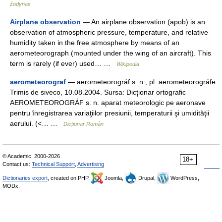
žodynas
Airplane observation
— An airplane observation (apob) is an
observation of atmospheric pressure, temperature, and relative
humidity taken in the free atmosphere by means of an
aerometeorograph (mounted under the wing of an aircraft). This
term is rarely (if ever) used… …
Wikipedia
aerometeorograf
— aerometeorográf s. n., pl. aerometeorográfe
Trimis de siveco, 10.08.2004. Sursa: Dicţionar ortografic
AEROMETEOROGRÁF s. n. aparat meteorologic pe aeronave
pentru înregistrarea variaţiilor presiunii, temperaturii şi umidităţii
aerului. (<… …
Dicționar Român
© Academic, 2000-2026
18+
Contact us:
Technical Support
,
Advertising
Dictionaries export
, created on PHP,
Joomla,
Drupal,
WordPress,
MODx.