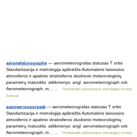
aérométéorographe
— aerometeorografas statusas T sritis
Standartizacija ir metrologija apibrėžtis Automatinis laisvosios
atmosferos ir apatinio stratosferos sluoksnio meteorologinių
parametrų matuoklis. atitikmenys: angl. aerometeorograph vok.
Aerometeorograph, m… …
Penkiakalbis aiškinamasis metrologijos terminų
žodynas
аэрометеорограф
— aerometeorografas statusas T sritis
Standartizacija ir metrologija apibrėžtis Automatinis laisvosios
atmosferos ir apatinio stratosferos sluoksnio meteorologinių
parametrų matuoklis. atitikmenys: angl. aerometeorograph vok.
Aerometeorograph, m… …
Penkiakalbis aiškinamasis metrologijos terminų