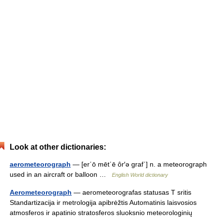
Look at other dictionaries:
aerometeorograph
— [er΄ō mēt΄ē ôr′ə graf΄] n. a meteorograph
used in an aircraft or balloon …
English World dictionary
Aerometeorograph
— aerometeorografas statusas T sritis
Standartizacija ir metrologija apibrėžtis Automatinis laisvosios
atmosferos ir apatinio stratosferos sluoksnio meteorologinių