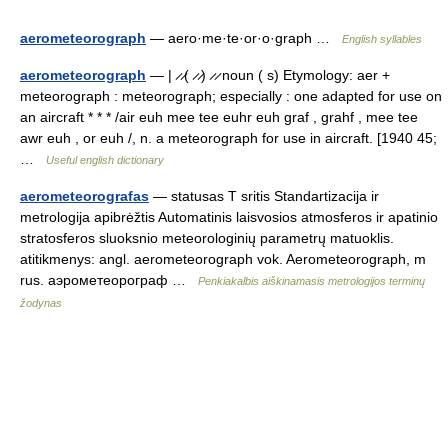
aerometeorograph
— aero·me·te·or·o·graph …
English syllables
aerometeorograph
— | ̷ ̷( ̷ ̷) ̷ ̷ noun ( s) Etymology: aer +
meteorograph : meteorograph; especially : one adapted for use on
an aircraft * * * /air euh mee tee euhr euh graf , grahf , mee tee
awr euh , or euh /, n. a meteorograph for use in aircraft. [1940 45;
…
Useful english dictionary
aerometeorografas
— statusas T sritis Standartizacija ir
metrologija apibrėžtis Automatinis laisvosios atmosferos ir apatinio
stratosferos sluoksnio meteorologinių parametrų matuoklis.
atitikmenys: angl. aerometeorograph vok. Aerometeorograph, m
rus. аэрометеорограф …
Penkiakalbis aiškinamasis metrologijos terminų
žodynas