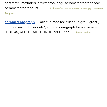
parametrų matuoklis. atitikmenys: angl. aerometeorograph vok.
Aerometeorograph, m… …
Penkiakalbis aiškinamasis metrologijos terminų
žodynas
aerometeorograph
— /air euh mee tee euhr euh graf , grahf ,
mee tee awr euh , or euh /, n. a meteorograph for use in aircraft.
[1940 45; AERO + METEOROGRAPH] * * * …
Universalium